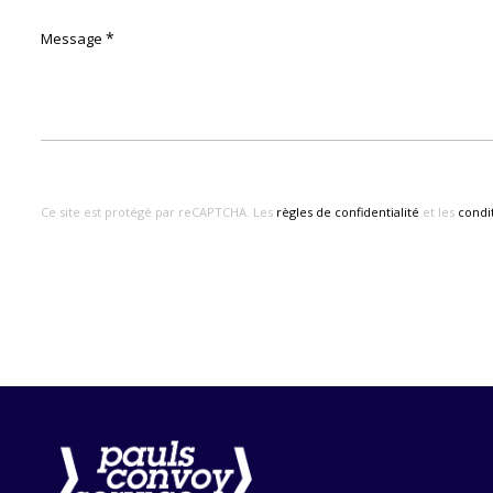
*
Message
Ce site est protégé par reCAPTCHA. Les
règles de confidentialité
et les
condit