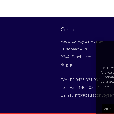
Contact
Pauls Convoy Service Bv
Pulsebaan 48/6
2242
Zandhoven
Belgique
Le site w
l'analyse 
partage
TVA : BE 0425.331.934
d'analyse,
avec d
+32 3 464 02 22
Tél. :
info@paulsconvoyserv
E-mail :
Affiche