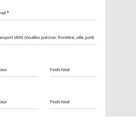
*
mail
ansport VERS (Veuillez préciser: frontière, ville, port)
teur
Poids total
teur
Poids total